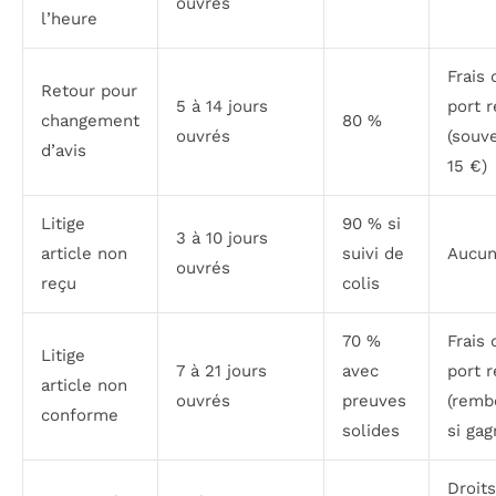
ouvrés
l’heure
Frais 
Retour pour
5 à 14 jours
port r
changement
80 %
ouvrés
(souv
d’avis
15 €)
Litige
90 % si
3 à 10 jours
article non
suivi de
Aucu
ouvrés
reçu
colis
70 %
Frais 
Litige
7 à 21 jours
avec
port r
article non
ouvrés
preuves
(remb
conforme
solides
si gag
Droit