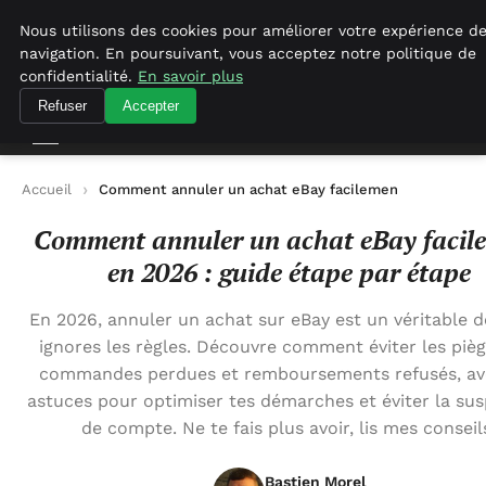
Agence-referencement-seo.com
Nous utilisons des cookies pour améliorer votre expérience d
navigation. En poursuivant, vous acceptez notre politique de
Agence-referencement-seo.com
confidentialité.
En savoir plus
Refuser
Accepter
Accueil
Comment annuler un achat eBay facilement en 2026 : g
Comment annuler un achat eBay facil
en 2026 : guide étape par étape
En 2026, annuler un achat sur eBay est un véritable dé
ignores les règles. Découvre comment éviter les piè
commandes perdues et remboursements refusés, av
astuces pour optimiser tes démarches et éviter la su
de compte. Ne te fais plus avoir, lis mes conseil
Bastien Morel