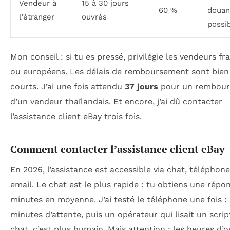
Vendeur à
15 à 30 jours
60 %
doua
l’étranger
ouvrés
possi
Mon conseil : si tu es pressé, privilégie les vendeurs fr
ou européens. Les délais de remboursement sont bien
courts. J’ai une fois attendu
37 jours
pour un rembou
d’un vendeur thaïlandais. Et encore, j’ai dû contacter
l’assistance client eBay trois fois.
Comment contacter l’assistance client eBay
En 2026, l’assistance est accessible via chat, téléphone
email. Le chat est le plus rapide : tu obtiens une répo
minutes en moyenne. J’ai testé le téléphone une fois :
minutes d’attente, puis un opérateur qui lisait un scrip
chat, c’est plus humain. Mais attention : les heures d’