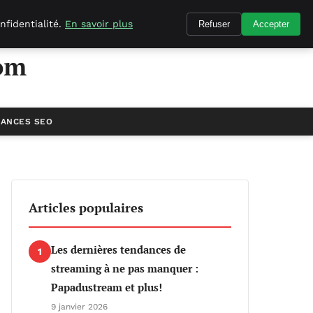
nfidentialité.
En savoir plus
Refuser
Accepter
om
ANCES SEO
Articles populaires
Les dernières tendances de
1
streaming à ne pas manquer :
Papadustream et plus!
9 janvier 2026