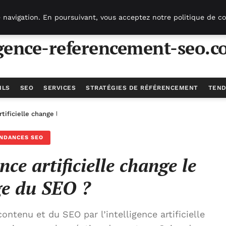
 navigation. En poursuivant, vous acceptez notre politique de co
gence-referencement-seo.c
ILS
SEO
SERVICES
STRATÉGIES DE RÉFÉRENCEMENT
TEND
tificielle change le paysage du SEO ?
NDANCES SEO
ce artificielle change le
e du SEO ?
tenu et du SEO par l’intelligence artificielle