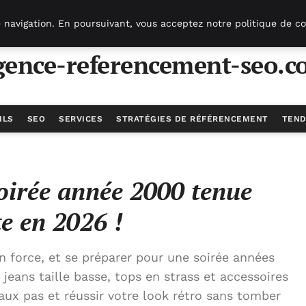
 navigation. En poursuivant, vous acceptez notre politique de co
gence-referencement-seo.c
ILS
SEO
SERVICES
STRATÉGIES DE RÉFÉRENCEMENT
TEND
arfaite en 2026 !
soirée année 2000 tenue
te en 2026 !
n force, et se préparer pour une soirée années
jeans taille basse, tops en strass et accessoires
aux pas et réussir votre look rétro sans tomber