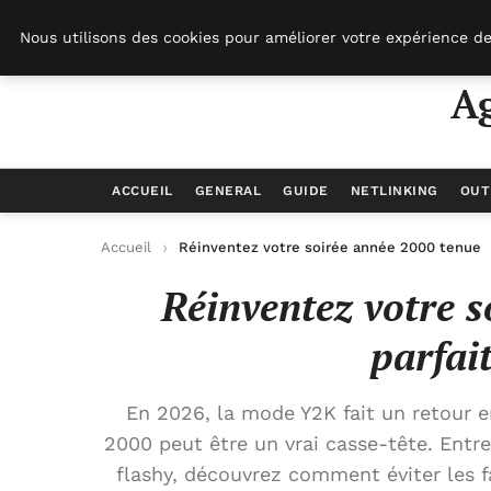
Agence-referencement-seo.com
Nous utilisons des cookies pour améliorer votre expérience de
A
ACCUEIL
GENERAL
GUIDE
NETLINKING
OUT
Accueil
Réinventez votre soirée année 2000 tenue p
Réinventez votre 
parfai
En 2026, la mode Y2K fait un retour e
2000 peut être un vrai casse-tête. Entre 
flashy, découvrez comment éviter les f