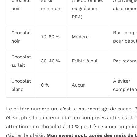
Chocolat
85 %
(théobromine,
À privilégi
noir
minimum
magnésium,
absolumen
PEA)
Chocolat
Bon comp
70-80 %
Modéré
noir
pour débu
Chocolat
30-40 %
Faible à nul
Pas reco
au lait
Chocolat
À éviter
0 %
Aucun
blanc
complète
Le critère numéro un, c’est le pourcentage de cacao. Pl
élevé, plus la concentration en composés actifs est for
attention : un chocolat à 90 % peut être amer au poin
gâcher le plaisir.
Mon sweet spot, après des mois de t