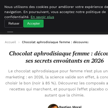
Agence-referencement-seo.com
Nous utilisons des cookies pour améliorer votre expérience d
navigation. En poursuivant, vous acceptez notre politique de
Agence-referencement-seo.com
confidentialité.
En savoir plus
Refuser
Accepter
Accueil
Chocolat aphrodisiaque femme : découvrez ses secret
Chocolat aphrodisiaque femme : déco
ses secrets envoûtants en 2026
Le chocolat aphrodisiaque pour femme n’est plus u
marketing : en 2026, la science valide son effet, à con
choisir le bon (noir à 85 %). Découvrez les composés ac
recettes qui marchent, et pourquoi l’effet placebo 
autant que la chimie.
Bastien Morel