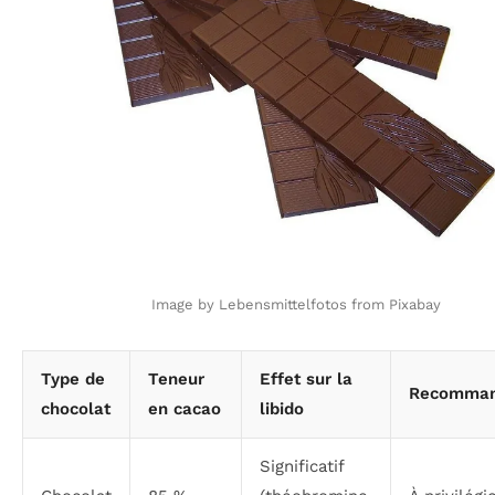
Image by Lebensmittelfotos from Pixabay
Type de
Teneur
Effet sur la
Recomman
chocolat
en cacao
libido
Significatif