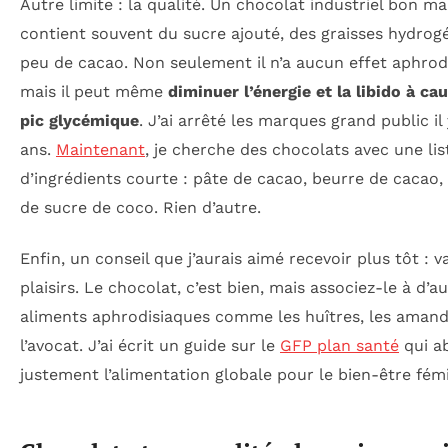
Autre limite : la qualité. Un chocolat industriel bon m
contient souvent du sucre ajouté, des graisses hydrog
peu de cacao. Non seulement il n’a aucun effet aphrod
mais il peut même
diminuer l’énergie et la libido à ca
pic glycémique
. J’ai arrêté les marques grand public il
ans.
Maintenant
, je cherche des chocolats avec une lis
d’ingrédients courte : pâte de cacao, beurre de cacao,
de sucre de coco. Rien d’autre.
Enfin, un conseil que j’aurais aimé recevoir plus tôt : va
plaisirs. Le chocolat, c’est bien, mais associez-le à d’a
aliments aphrodisiaques comme les huîtres, les aman
l’avocat. J’ai écrit un guide sur le
GFP plan santé
qui a
justement l’alimentation globale pour le bien-être fémi