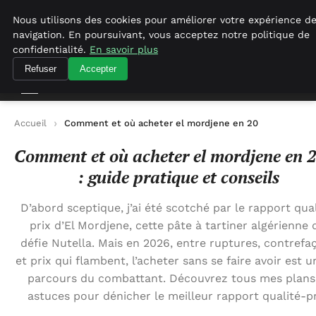
Agence-referencement-seo.com
Nous utilisons des cookies pour améliorer votre expérience d
navigation. En poursuivant, vous acceptez notre politique de
Agence-referencement-seo.com
confidentialité.
En savoir plus
Refuser
Accepter
Accueil
Comment et où acheter el mordjene en 2026 : guide pra
Comment et où acheter el mordjene en 
: guide pratique et conseils
D’abord sceptique, j’ai été scotché par le rapport qual
prix d’El Mordjene, cette pâte à tartiner algérienne 
défie Nutella. Mais en 2026, entre ruptures, contrefa
et prix qui flambent, l’acheter sans se faire avoir est u
parcours du combattant. Découvrez tous mes plans
astuces pour dénicher le meilleur rapport qualité-pr