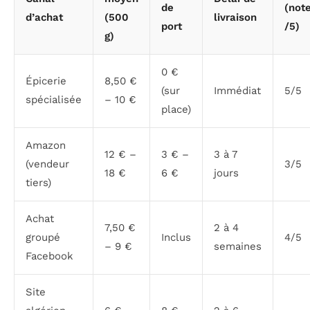
de
(not
d’achat
(500
livraison
port
/5)
g)
0 €
Épicerie
8,50 €
(sur
Immédiat
5/5
spécialisée
– 10 €
place)
Amazon
12 € –
3 € –
3 à 7
(vendeur
3/5
18 €
6 €
jours
tiers)
Achat
7,50 €
2 à 4
groupé
Inclus
4/5
– 9 €
semaines
Facebook
Site