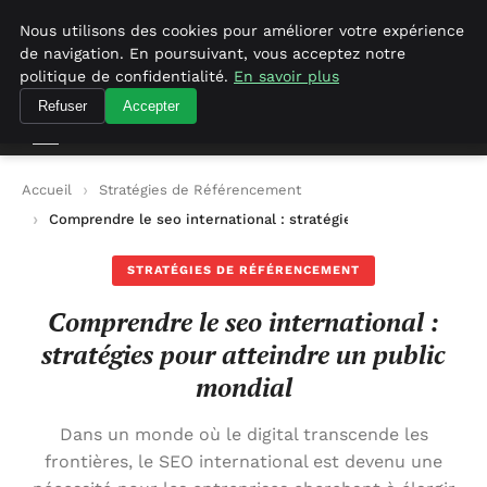
Agence-referencement-seo.com
Nous utilisons des cookies pour améliorer votre expérience
de navigation. En poursuivant, vous acceptez notre
Agence-referencement-seo.com
politique de confidentialité.
En savoir plus
Refuser
Accepter
Accueil
Stratégies de Référencement
Comprendre le seo international : stratégies pour atteindre un
STRATÉGIES DE RÉFÉRENCEMENT
Comprendre le seo international :
stratégies pour atteindre un public
mondial
Dans un monde où le digital transcende les
frontières, le SEO international est devenu une