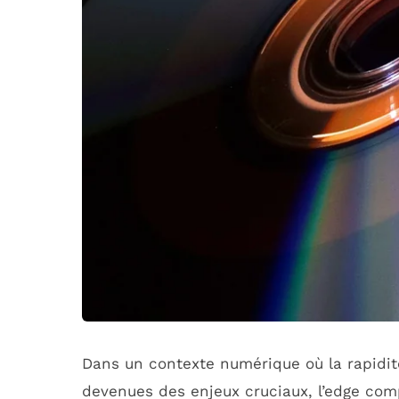
Dans un contexte numérique où la rapidit
devenues des enjeux cruciaux, l’edge co