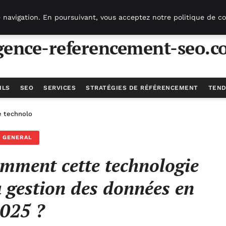
 navigation. En poursuivant, vous acceptez notre politique de co
gence-referencement-seo.c
ILS
SEO
SERVICES
STRATÉGIES DE RÉFÉRENCEMENT
TEND
technologie transforme-t-elle la gestion des données en 2025 ?
GENERAL
mment cette technologie
a gestion des données en
025 ?