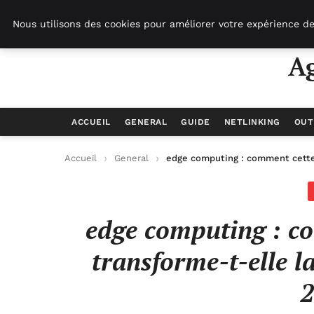
Agence-referencement-seo.com
Nous utilisons des cookies pour améliorer votre expérience de
A
ACCUEIL
GENERAL
GUIDE
NETLINKING
OUT
Accueil
General
edge computing : comment cette 
edge computing : co
transforme-t-elle l
2