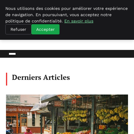
Nous utilisons des cookies pour améliorer votre expérience
de navigation. En poursuivant, vous acceptez notre
politique de confidentialité.
En savoir plus
Agence-referencement-seo.com
Refuser
Accepter
BLOG D'ACTUALITÉS ET D'INFORMATIONS
Derniers Articles