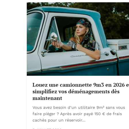
Louez une camionnette 9m3 en 2026 e
simplifiez vos déménagements dès
maintenant
Vous avez besoin d’un utilitaire 9m³ sans vous
faire piéger ? Après avoir payé 150 € de frais
cachés pour un réservoir…