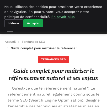
Agence-referencement-seo.com
Nous utilisons des cookies pour améliorer votre expérience
de navigation. En poursuivant, vous acceptez notre
Agence-referencement-seo.com
politique de confidentialité.
En savoir plus
Refuser
Accepter
Accueil
Tendances SEO
Guide complet pour maîtriser le référencement naturel et ses
TENDANCES SEO
Guide complet pour maîtriser le
référencement naturel et ses enjeux
Qu’est-ce que le référencement naturel ? Le
référencement naturel, également connu sous le
terme SEO (Search Engine Optimization), désigne
l’ensemble des techniques et stratégies mises en